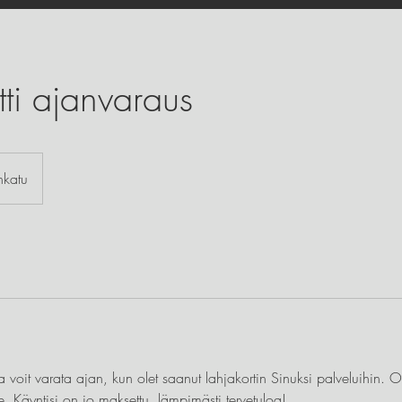
tti ajanvaraus
nkatu
 voit varata ajan, kun olet saanut lahjakortin Sinuksi palveluihin. Ot
 Käyntisi on jo maksettu, lämpimästi tervetuloa!