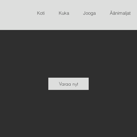
Koti
Kuka
Jooga
Äänimaljat
Varaa nyt