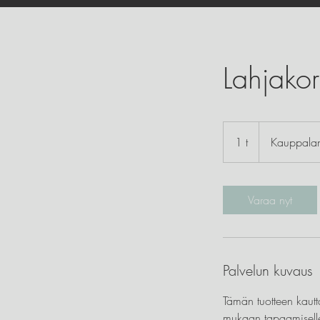
Lahjakor
1 t
1
Kauppala
Varaa nyt
Palvelun kuvaus
Tämän tuotteen kautta
mukaan tapaamiselle.