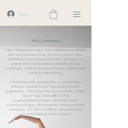
Kirjaudu
Riina Sommarberg
Olen yrittäjäperheen lapsi, joten yrittäminen ja työteliäs
arki ovat kasvaneet osaksi minua jo pienenä. Itseni
kehittäminen ja kouluttautuminen ovat intohimoni, ja
pitävät minut kiinnostuneena ympärillä olevasta
maailmasta, ihmisistä ja auttavat minua ymmärtämään
asioita eri näkökulmista.
Päivätyötäni teen sosiaalialalla, ja sivutoimisena
yrittäjänä omistan Studio Yogananda Kouvola -
joogastudion. Olen sosionomi, hyvinvointialan yrittäjä,
käynyt Yoga Alliance® RYT200
joogaopettajakoulutuksen, äänimaljahoitaja,
sointykylpyohjaaja, eläinavusteinen neuropsykiatrinen
valmentaja,
LCF Life Coach®
ja yritysjohtamiseen
erikoistunut liikkeenjohdon restonomi.