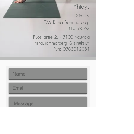
Yhteys
Sinuksi
TMI Riina Sommarberg
3161637-7
Puosilantie 2, 45100 Kouvola
riina.sommarberg @ sinuksi.fi
Puh:
0503012081