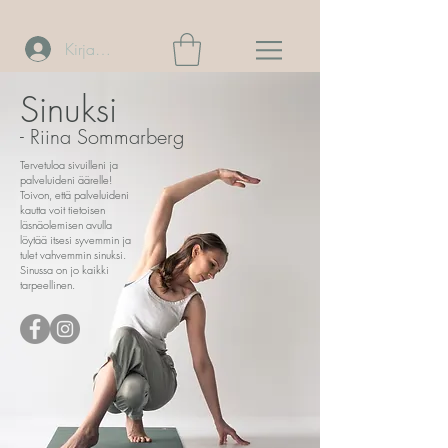
Kirjaudu
Sinuksi
- Riina Sommarberg
Tervetuloa sivuilleni ja
palveluideni äärelle!
Toivon, että palveluideni
kautta voit tietoisen
läsnäolemisen avulla
löytää itsesi syvemmin ja
tulet vahvemmin sinuksi.
Sinussa on jo kaikki
tarpeellinen.